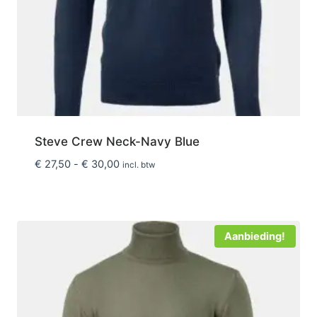
Steve Crew Neck-Navy Blue
Prijsklasse:
€
27,50
-
€
30,00
incl. btw
€ 27,50
tot
€ 30,00
Aanbieding!