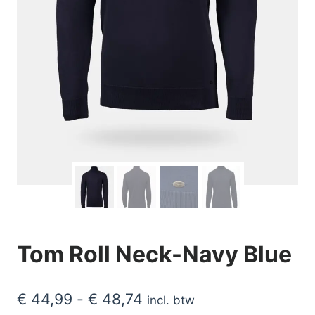
Tom Roll Neck-Navy Blue
Prijsklasse:
€
44,99
-
€
48,74
incl. btw