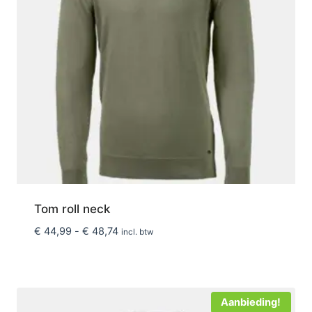
Tom roll neck
Prijsklasse:
€
44,99
-
€
48,74
incl. btw
€ 44,99
tot
€ 48,74
Aanbieding!