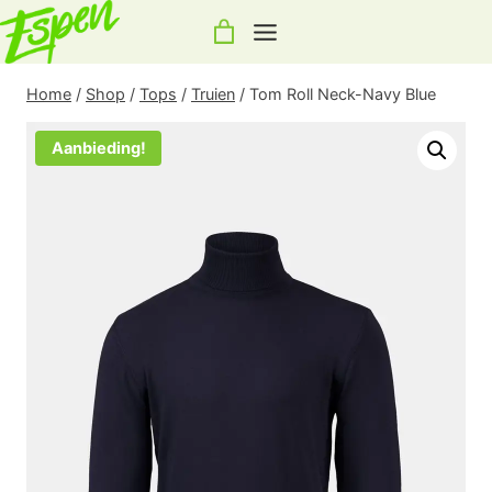
Doorgaan
naar
inhoud
Home
/
Shop
/
Tops
/
Truien
/
Tom Roll Neck-Navy Blue
Aanbieding!