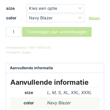
€ 44,99
size
tot
color
€ 48,74
Wissen
Tom
Toevoegen aan winkelwagen
Roll
Neck-
Artikelnummer:
ESP-10002-05
Navy
Categorie:
Truien
Blue
aantal
Aanvullende informatie
Aanvullende informatie
size
L, M, S, XL, XXL, XXXL
color
Navy Blazer