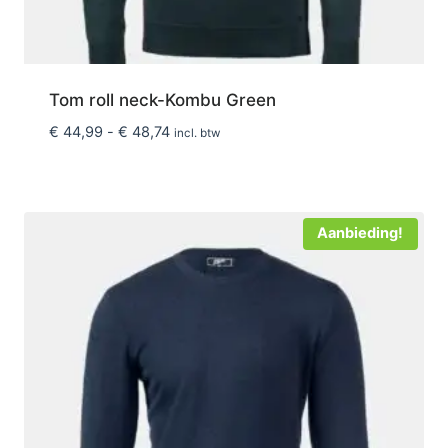
Tom roll neck-Kombu Green
Prijsklasse:
€
44,99
-
€
48,74
incl. btw
€ 44,99
tot
€ 48,74
Aanbieding!