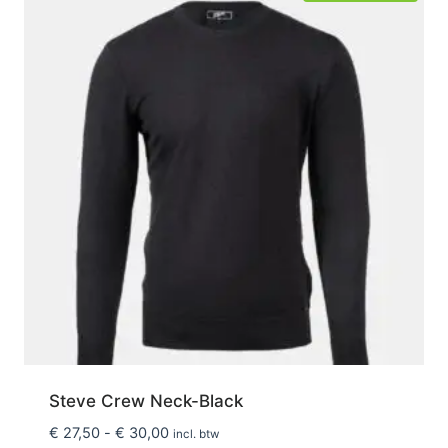
Steve Crew Neck-Black
Prijsklasse:
€
27,50
-
€
30,00
incl. btw