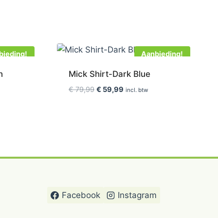
bieding!
Aanbieding!
n
Mick Shirt-Dark Blue
Oorspronkelijke
Huidige
€
79,99
€
59,99
incl. btw
prijs
prijs
was:
is:
€ 79,99.
€ 59,99.
Facebook
Instagram