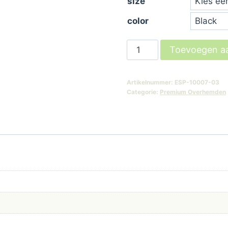
size
was:
is:
color
€ 79,99.
€ 5
Mick
Toevoegen a
Shirt-
Black
Artikelnummer:
ESP-10007-03
aantal
Categorie:
Premium Overhemden