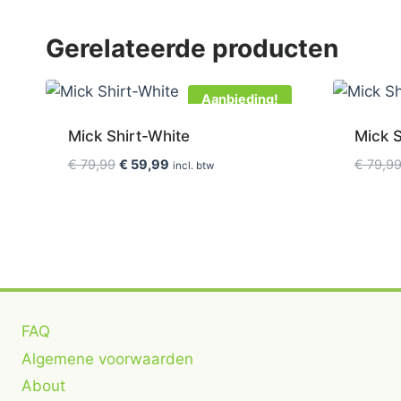
Gerelateerde producten
Aanbieding!
Mick Shirt-White
Mick 
Oorspronkelijke
Huidige
€
79,99
€
59,99
€
79,9
incl. btw
prijs
prijs
was:
is:
€ 79,99.
€ 59,99.
FAQ
Algemene voorwaarden
About