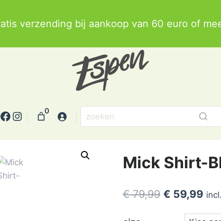
ratis verzending bij aankoop van 60 euro of mee
0
Facebook
Instagram
 Shirt-Black
Mick Shirt-B
Oorspronkel
Hui
€
79,99
€
59,99
inc
prijs
prij