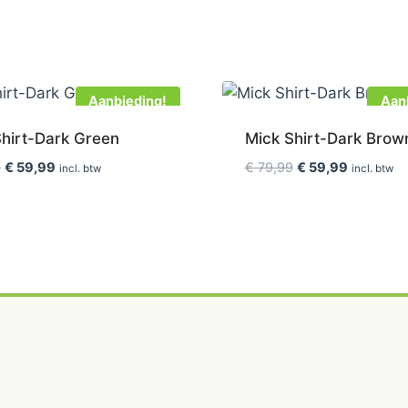
Aanbieding!
Aan
Shirt-Dark Green
Mick Shirt-Dark Brow
Oorspronkelijke
Huidige
Oorspronkelijke
Huidige
9
€
59,99
€
79,99
€
59,99
incl. btw
incl. btw
prijs
prijs
prijs
prijs
was:
is:
was:
is:
€ 79,99.
€ 59,99.
€ 79,99.
€ 59,99.