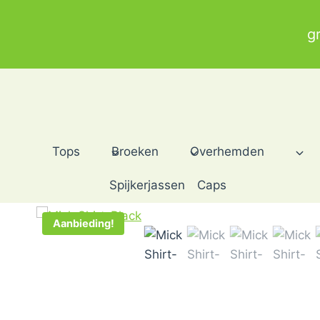
Doorgaan
naar
g
inhoud
Tops
Broeken
Overhemden
Spijkerjassen
Caps
Home
/
Shop
/
Overhemden
/
Premium Overhemden
/
Mick
Aanbieding!